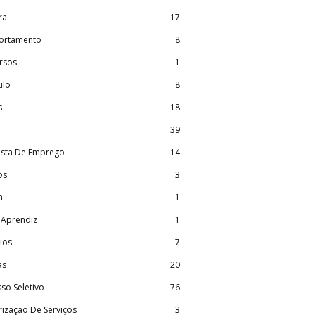
ra
17
rtamento
8
rsos
1
ulo
8
s
18
39
ista De Emprego
14
os
3
a
1
 Aprendiz
1
ios
7
as
20
so Seletivo
76
rização De Serviços
3