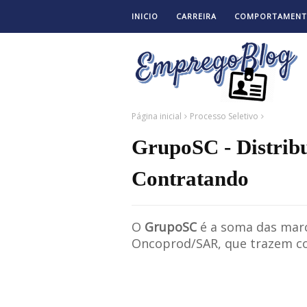
INICIO
CARREIRA
COMPORTAMEN
Página inicial
Processo Seletivo
GrupoSC - Distrib
Contratando
O
GrupoSC
é a soma das mar
Oncoprod/SAR, que trazem con