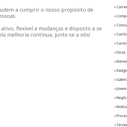
Carrei
udem a cumprir o nosso propósito de
essoas.
Compo
Concu
 ativo, flexível a mudanças e disposto a se
 melhoria contínua, junte-se a nós!
Curríc
Curso
Dicas
Entrev
Estági
Galeri
Jovem
Negóc
Notíci
Proces
Tercei