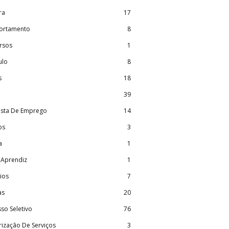
ra
17
rtamento
8
rsos
1
ulo
8
s
18
39
ista De Emprego
14
os
3
a
1
 Aprendiz
1
ios
7
as
20
so Seletivo
76
rização De Serviços
3