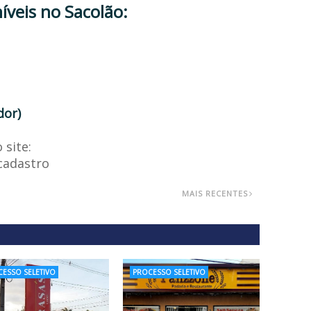
íveis no Sacolão:
dor)
 site:
cadastro
MAIS RECENTES
ESSO SELETIVO
PROCESSO SELETIVO