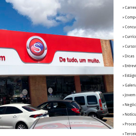
Carrei
Compo
Concu
Curríc
Curso
Dicas
Entrev
Estági
Galeri
Jovem
Negóc
Notíci
Proces
Tercei